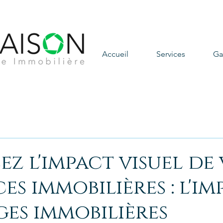
photograph
Virtuel, Vi
Accueil
Services
Ga
ez l'impact visuel de
s immobilières : l'im
ges immobilières