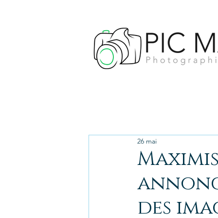
Photographe Toulouse
26 mai
Maximis
annonce
des ima