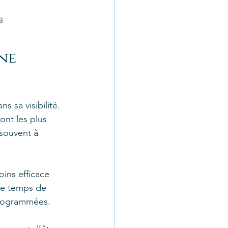
di
ne 
 sa visibilité. 
ont les plus 
 souvent à 
ns efficace 
le temps de 
 programmées.