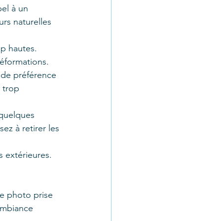
pel à un 
rs naturelles 
op hautes. 
déformations.
z de préférence 
 trop 
 quelques 
z à retirer les 
es extérieures. 
e photo prise 
 ambiance 