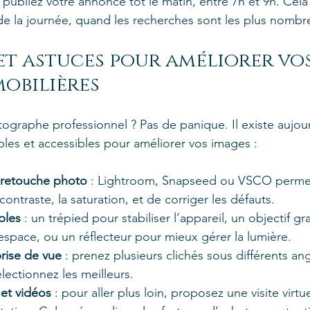
 publiez votre annonce tôt le matin, entre 7h et 9h. Cela
 de la journée, quand les recherches sont les plus nombr
 et astuces pour améliorer vos
obilières
ographe professionnel ? Pas de panique. Il existe aujou
les et accessibles pour améliorer vos images :
 retouche photo
 : Lightroom, Snapseed ou VSCO permet
 contraste, la saturation, et de corriger les défauts.
ples
 : un trépied pour stabiliser l’appareil, un objectif g
espace, ou un réflecteur pour mieux gérer la lumière.
rise de vue
 : prenez plusieurs clichés sous différents ang
électionnez les meilleurs.
s et vidéos
 : pour aller plus loin, proposez une visite virtu