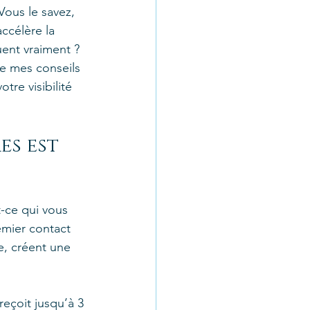
Vous le savez, 
ccélère la 
ent vraiment ? 
ge mes conseils 
re visibilité 
s est 
-ce qui vous 
emier contact 
e, créent une 
reçoit jusqu’à 3 