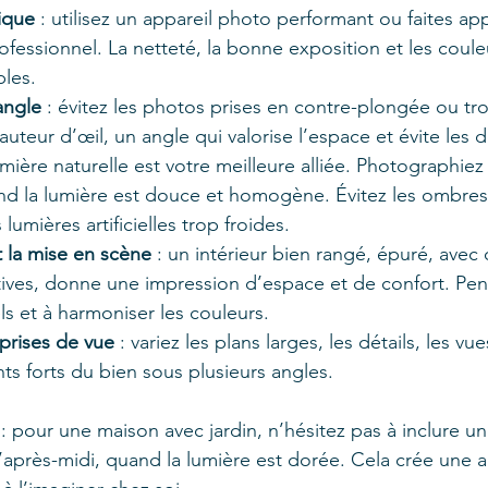
ique
 : utilisez un appareil photo performant ou faites ap
essionnel. La netteté, la bonne exposition et les couleu
bles.
angle
 : évitez les photos prises en contre-plongée ou tr
hauteur d’œil, un angle qui valorise l’espace et évite les 
lumière naturelle est votre meilleure alliée. Photographie
nd la lumière est douce et homogène. Évitez les ombres
umières artificielles trop froides.
 la mise en scène
 : un intérieur bien rangé, épuré, avec
ves, donne une impression d’espace et de confort. Pense
s et à harmoniser les couleurs.
 prises de vue
 : variez les plans larges, les détails, les vu
ts forts du bien sous plusieurs angles.
 pour une maison avec jardin, n’hésitez pas à inclure un
 d’après-midi, quand la lumière est dorée. Cela crée une