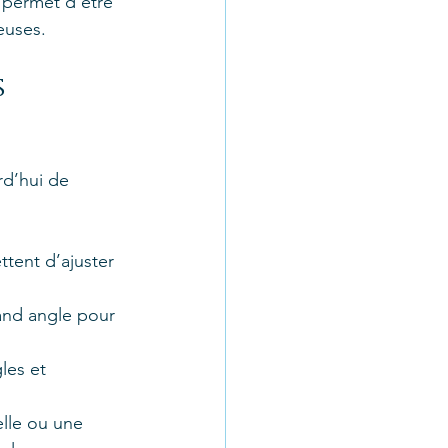
 permet d’être 
euses.
 
rd’hui de 
tent d’ajuster 
rand angle pour 
les et 
elle ou une 