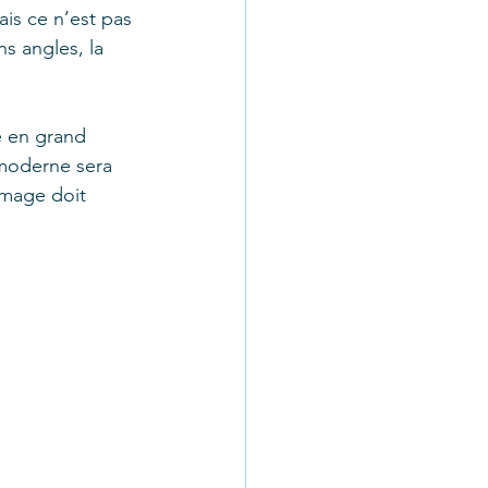
is ce n’est pas 
s angles, la 
e en grand 
 moderne sera 
image doit 