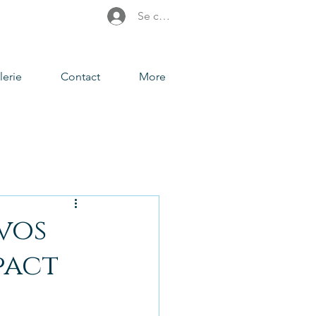
ie immobilier, photographe toulouse, Home Staging
site Virtuel 360°, Drone, Photographe Toulouse
Se connecter
lerie
Contact
More
 vos
pact