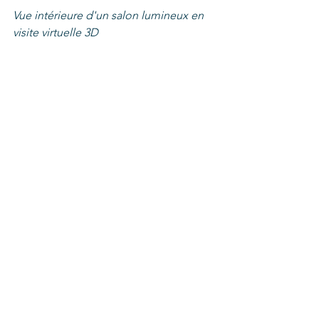
Vue intérieure d'un salon lumineux en 
visite virtuelle 3D
Les avantages 
concrets pour la 
vente et la location
Au-delà du simple coût, il faut aussi 
considérer le retour sur investissement. 
Une visite virtuelle 3D bien réalisée 
peut :
Réduire le délai de vente ou de 
location
 : Les biens présentés en 
visite virtuelle se vendent en 
moyenne 20 % plus vite.